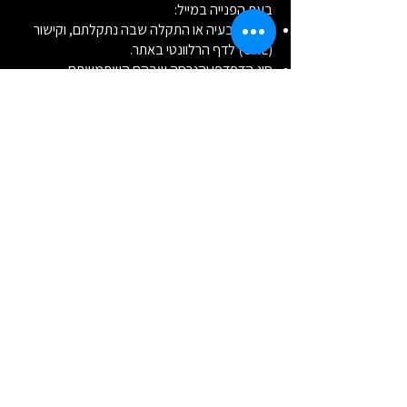
בעת הפנייה במייל:
תיאור הבעיה או התקלה שבה נתקלתם, וקישור
(URL) לדף הרלוונטי באתר.
סוג הדפדפן והגרסה שבהם השתמשתם.
מערכת ההפעלה וסוג המכשיר (מחשב, טלפון
נייד, טאבלט) שבו גלשתם.
סוג הטכנולוגיה המסייעת (כגון קורא מסך), במידה
והשתמשתם בה.
סיכום
אנו פועלים ללא הרף לשפר את חוויית המשתמש
והנגישות באתר, מתוך הבנת הזכות הבסיסית של
כל אדם ליהנות משירותים דיגיטליים בצורה נגישה,
מכבדת ועצמאית. נשמח לקבל פניות והערות
נוספות לשיפור – אנחנו כאן בשבילכם.