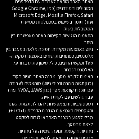
האתר. האתר מותאם לעבודה עם הדפדפנים
המובילים והמודרניים (כמו Google Chrome,
Microsoft Edge, Mozilla Firefox, Safari
ועוד) ותומך בשימוש בטכנולוגיות מסייעות
המקובלות בשוק.
התאמות הנגישות הקיימות באתר מאפשרות בין
היתר:
ניווט באמצעות מקלדת: תמיכה מלאה במעבר בין
אלמנטים, כפתורים וקישורים באמצעות מקש ה-
Tab ומקשי החיצים, כולל סימון פוקוס ברור על
האלמנט הנבחר.
תאימות לקוראי מסך: מבנה האתר ותגיות הקוד
(כגון תגיות כותרת ורכיבי ניווט) מותאמים לעבודה
עם תוכנות קוראות מסך (כגון NVDA, JAWS ועוד)
עבור גולשים עם לקויות ראייה.
רספונסיביות וזום: אפשרות להגדלת תצוגת האתר
והטקסטים באמצעות הגדרות הדפדפן (Ctrl ו-+),
מבלי לפגוע במבנה האתר או לגרום לטקסט
לצאת מהמסך.
ניגודיות והקפאת תנועה: שמירה על ניגודיות
צבעים נאותה בין טקסט לרקע, והימנעות