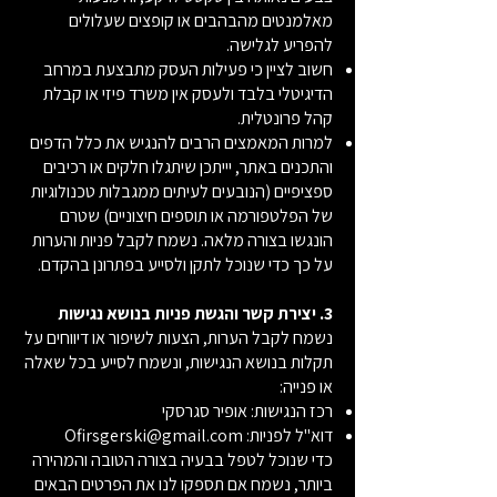
מאלמנטים מהבהבים או קופצים שעלולים
להפריע לגלישה.
חשוב לציין כי פעילות העסק מתבצעת במרחב
הדיגיטלי בלבד ולעסק אין משרד פיזי או קבלת
קהל פרונטלית.
למרות המאמצים הרבים להנגיש את כלל הדפים
והתכנים באתר, יייתכן שיתגלו חלקים או רכיבים
ספציפיים (הנובעים לעיתים ממגבלות טכנולוגיות
של הפלטפורמה או תוספים חיצוניים) שטרם
הונגשו בצורה מלאה. נשמח לקבל פניות והערות
על כך כדי שנוכל לתקן ולסייע בפתרונן בהקדם.
3. יצירת קשר והגשת פניות בנושא נגישות
נשמח לקבל הערות, הצעות לשיפור או דיווחים על
תקלות בנושא הנגישות, ונשמח לסייע בכל שאלה
או פנייה:
רכז הנגישות: אופיר סגרסקי
דוא"ל לפניות:
Ofirsgerski@gmail.com
כדי שנוכל לטפל בבעיה בצורה הטובה והמהירה
ביותר, נשמח אם תספקו לנו את הפרטים הבאים