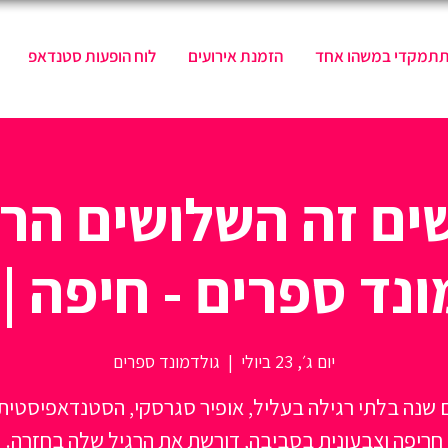
תתמקדי במשהו אחד
הזמנת אירועים
לוח הופעות סטנדאפ
ים זה השלושים הרגי
נד ספרים - חיפה | 23.7
יום ג׳, 23 ביולי
  |  
גולדמונד ספרים
 שנה בלתי רגילה בעליל, אופיר סגרסקי, הסטנדאפיסטית 
חריפה וצבעונית בסביבה, דורשת את הרגיל שלה בחזרה.