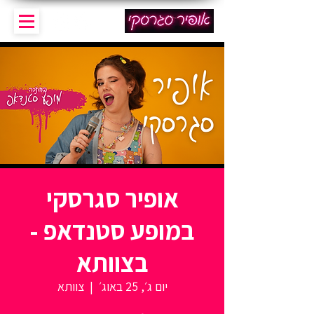
אופיר סגרסקי
במופע סטנדאפ -
בצוותא
יום ג׳, 25 באוג׳
  |  
צוותא