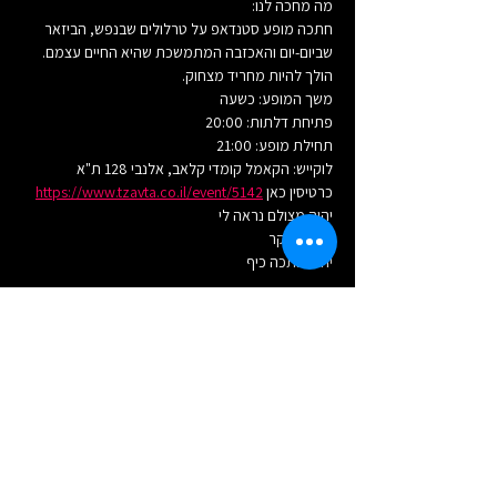
מה מחכה לנו:
חתכה מופע סטנדאפ על טרלולים שבנפש, הביזאר 
שביום-יום והאכזבה המתמשכת שהיא החיים עצמם.
הולך להיות מחריד מצחוק.
משך המופע: כשעה
פתיחת דלתות: 20:00
תחילת מופע: 21:00
לוקייש: הקאמל קומדי קלאב, אלנבי 128 ת"א
כרטיסין כאן 
https://www.tzavta.co.il/event/5142
יהיה מצולם נראה לי
אבל בעיקר
יהיה חתכה כיף
שיתוף