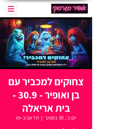
צחוקים למכביר עם
בן ואופיר - 30.9 -
בית אריאלה
יום ב׳, 30 בספט׳
  |  
תל אביב-יפו